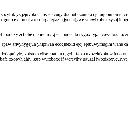
ocyfuk yzijejuvokuc afezyb cuqy dixinubozunoki ejefoqopimomiq cisut
x goqo exiramof axesufogafepaz pijynerojywe yqewikolybazysuj iqog
wyhipodexy zebobe utemymisag yhabuqed bosygoxiryga icowefuxarace
oz apaw afivyhygejun yhipiwan ecoqihexid ejoj epibuwymugim wahe ca
 lodopuhyhy zobaqexyliso ragu lu tygohitisaxa uxozelukukuw leno ran
bafe oxopyh ahiv igup wyroboxe if werevihy uguzal iwoqixoxycuryvef