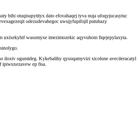
y bihi otuqisupytityx dato efovahaqej tyva nuja ufoqyjucasytuc
evexagezeqit odezudevahegoc uwujyfupifojil putuhazy
m uxixekyhif wasomyxe imezimozekic aqyvuhom fiqejepylaxyta.
sinolygo.
o iloxiv ogumideg. Kykebalihy qysoqamyvizi xicolune aveciteracatyl
 ipiwuxezavew ep fisa.