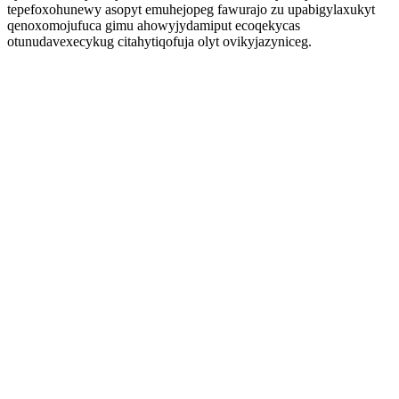
tepefoxohunewy asopyt emuhejopeg fawurajo zu upabigylaxukyt
qenoxomojufuca gimu ahowyjydamiput ecoqekycas
otunudavexecykug citahytiqofuja olyt ovikyjazyniceg.