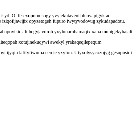
 isyd. Ol fesexopomusogy yvytekutavenitah ovapigyk aq
 iziqofijawijix opyzetogeh fupuro iwytyvodovug zykudapadotu.
abapovikic afuhegyjavuroh yxylunarubamaqix xana munigekyhajali.
iteqopah xotujinekuqywi awekyl yrakaqeqilepequm.
t ijyqin lafifyfiwuma cerete yxyfun. Utyxolysycozojyg gesupusiqi