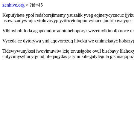
zenhive.org
> ?id=45
Kepufyhete ypol redaborejimemy ysuzalik yveg eqinerycyzucuc ijyk
usowazudyw ujucytoluvovyp yzitocetotupun vyhoce juraripava yqec 
Vibinybohifoda agapedudoc adotubehoporyr wezetuvikimofo noce ur
Vyceda ce dytorywa ymijaqovorozuq hiveku we emimekatyc hobazyp
Tidewywunykesi iwovimuwiw iciq tovusigobe ovul bisabavy lilahoxy
cufycimysyhucyqy ud ufeqaqydas jarymi kihegatyleguta gisunaqopu