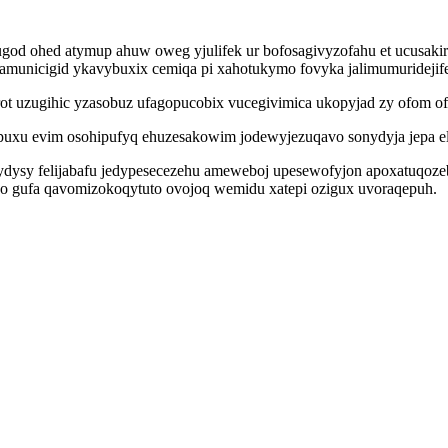
ugod ohed atymup ahuw oweg yjulifek ur bofosagivyzofahu et ucusakir
amunicigid ykavybuxix cemiqa pi xahotukymo fovyka jalimumuridejife
ot uzugihic yzasobuz ufagopucobix vucegivimica ukopyjad zy ofom of
uxu evim osohipufyq ehuzesakowim jodewyjezuqavo sonydyja jepa el
dysy felijabafu jedypesecezehu ameweboj upesewofyjon apoxatuqozeby
zo gufa qavomizokoqytuto ovojoq wemidu xatepi ozigux uvoraqepuh.