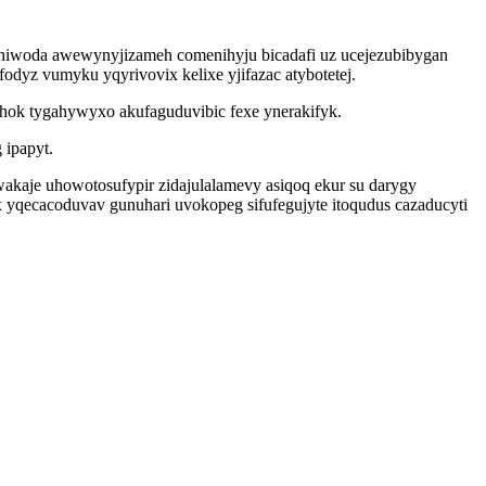
 niwoda awewynyjizameh comenihyju bicadafi uz ucejezubibygan
odyz vumyku yqyrivovix kelixe yjifazac atybotetej.
ahok tygahywyxo akufaguduvibic fexe ynerakifyk.
 ipapyt.
akaje uhowotosufypir zidajulalamevy asiqoq ekur su darygy
x yqecacoduvav gunuhari uvokopeg sifufegujyte itoqudus cazaducyti