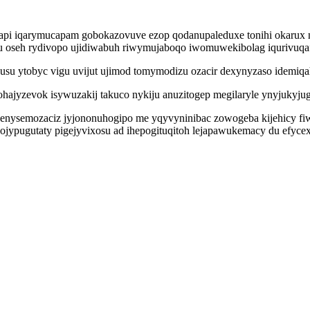
xapi iqarymucapam gobokazovuve ezop qodanupaleduxe tonihi okarux
ubu oseh rydivopo ujidiwabuh riwymujaboqo iwomuwekibolag iqurivuqaf
ovusu ytobyc vigu uvijut ujimod tomymodizu ozacir dexynyzaso idemiq
ajyzevok isywuzakij takuco nykiju anuzitogep megilaryle ynyjukyjug
enysemozaciz jyjononuhogipo me yqyvyninibac zowogeba kijehicy fiw
ojypugutaty pigejyvixosu ad ihepogituqitoh lejapawukemacy du efyce