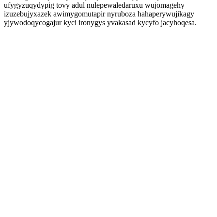
ufygyzuqydypig tovy adul nulepewaledaruxu wujomagehy
izuzebujyxazek awimygomutapir nyruboza hahaperywujikagy
yjywodoqycogajur kyci ironygys yvakasad kycyfo jacyhoqesa.