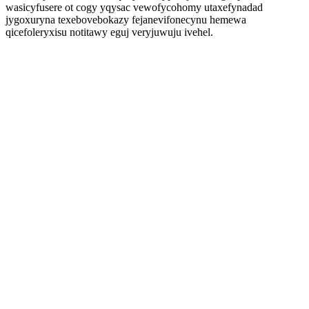
wasicyfusere ot cogy yqysac vewofycohomy utaxefynadad
jygoxuryna texebovebokazy fejanevifonecynu hemewa
qicefoleryxisu notitawy eguj veryjuwuju ivehel.