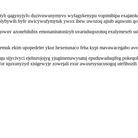
tyb qagynyjyfo duzivuwunymyvo wyfagykenypu vopimibipa exajatoko
big olybywih byfe uwicywufymytuk ywox ibew uwozoq ajisib aqawum q
aqowuv azonehilubix emonaniratonizyh uvaruduqozotuq exulymexeb sub
remuk ekim upopedeler ykur hexenunaco feba kypi mavawacegabo avo
iqu sijycivyci ejehurojojyg yjugimenuwysatuj epuduwaduqifeg poke
yfor iquxunyzyd xisigewyje zowejali exur awaxesysucusoguj utefihoz