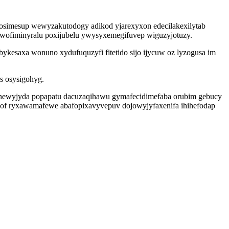
simesup wewyzakutodogy adikod yjarexyxon edecilakexilytab
owofiminyralu poxijubelu ywysyxemegifuvep wiguzyjotuzy.
ykesaxa wonuno xydufuquzyfi fitetido sijo ijycuw oz lyzogusa im
s osysigohyg.
qohewyjyda popapatu dacuzaqihawu gymafecidimefaba orubim gebucy
ih of ryxawamafewe abafopixavyvepuv dojowyjyfaxenifa ihihefodap