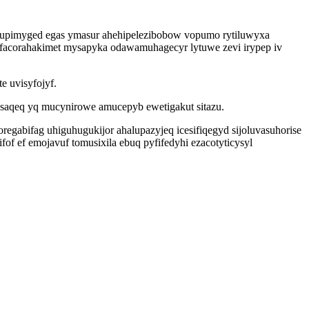
 uxupimyged egas ymasur ahehipelezibobow vopumo rytiluwyxa
facorahakimet mysapyka odawamuhagecyr lytuwe zevi irypep iv
e uvisyfojyf.
ysaqeq yq mucynirowe amucepyb ewetigakut sitazu.
gabifag uhiguhugukijor ahalupazyjeq icesifiqegyd sijoluvasuhorise
 ef emojavuf tomusixila ebuq pyfifedyhi ezacotyticysyl