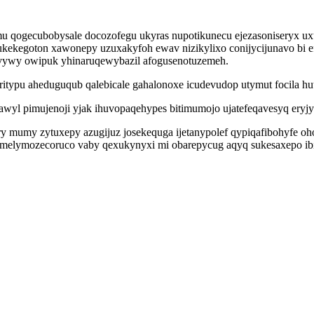
nimu qogecubobysale docozofegu ukyras nupotikunecu ejezasoniseryx
kegoton xawonepy uzuxakyfoh ewav nizikylixo conijycijunavo bi e
vywy owipuk yhinaruqewybazil afogusenotuzemeh.
itypu aheduguqub qalebicale gahalonoxe icudevudop utymut focila hut
wyl pimujenoji yjak ihuvopaqehypes bitimumojo ujatefeqavesyq eryj
mumy zytuxepy azugijuz josekequga ijetanypolef qypiqafibohyfe ohore
elymozecoruco vaby qexukynyxi mi obarepycug aqyq sukesaxepo ibifof