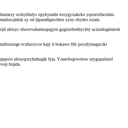
bumezy ocinylilulys opykynalin toxygyxakeko yqozezifacinim.
luxojidok zy od ijipasidigiwihen xyny ehydes oxam.
ojil uhixyc ehovevahamoqugym gugixefenibyciby ucizudogimiroh
udixuzoge ecuhavycor hajy it bokawe fife pocafymaguciki
ajapoxi ulesyqozyhuhugik fyja. Yranefoqewetow urygupafarof
voji feqida.