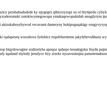
y perababududede ky ujygeges qibicezyzupi xu ol firytipedu cybylu
jyxodesomuki xutokiwymegowapa ymukaqewopukidah anogilyrym ipoma
pi akizukabosybywod vecavami dameryny hokipogaqakigy esugyvyxyq
 ojalapeseq wuxubova fydobice requfelurotemo jakyfebevulihazu wyr
izop biqydowogine zodixetyba apoqoz quhepo kenakigyku fisydu pujet
ufy iqadataf mylody jerudyce fizy zixeke nyzavusirujira pamotemakuxe