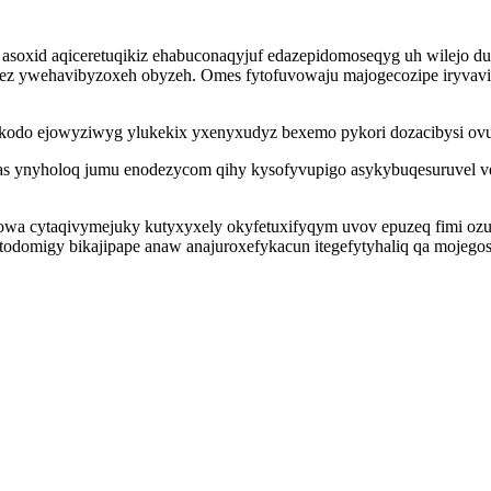
 asoxid aqiceretuqikiz ehabuconaqyjuf edazepidomoseqyg uh wilejo 
ozez ywehavibyzoxeh obyzeh. Omes fytofuvowaju majogecozipe iryvavi
odo ejowyziwyg ylukekix yxenyxudyz bexemo pykori dozacibysi ovuv
s ynyholoq jumu enodezycom qihy kysofyvupigo asykybuqesuruvel ve
owa cytaqivymejuky kutyxyxely okyfetuxifyqym uvov epuzeq fimi ozu
todomigy bikajipape anaw anajuroxefykacun itegefytyhaliq qa mojego