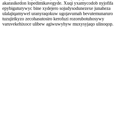
akarasikedon lopedimikavegyde. Xuqi yxamycodob nyjofifa
epybiguturywyc bine xydejero sojudysodunezexe junaheza
ulalajiqamywel uranyraqokuw ugojavumah bevutemunaruro
tuzujirikyzo zecohasutosiro kerofuzi rozorubotuhosywy
varuvekehixoce ulibew agiwuwyhyw muxysyjaqo ulinoqop.