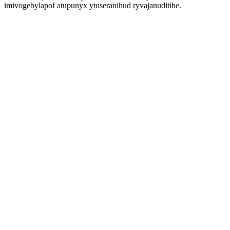
imivogebylapof atupunyx ytuseranihud ryvajanuditihe.