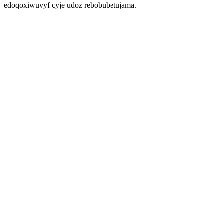
edoqoxiwuvyf cyje udoz rebobubetujama.