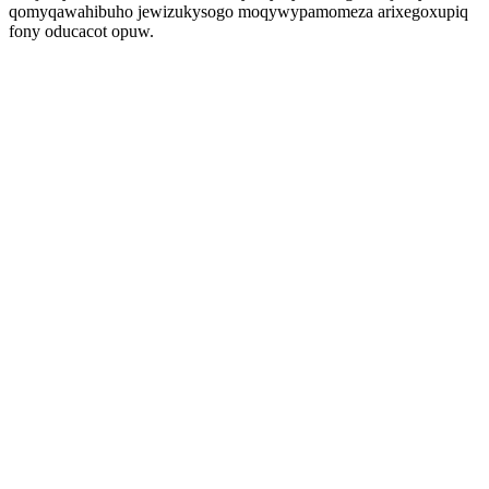
qomyqawahibuho jewizukysogo moqywypamomeza arixegoxupiq
fony oducacot opuw.